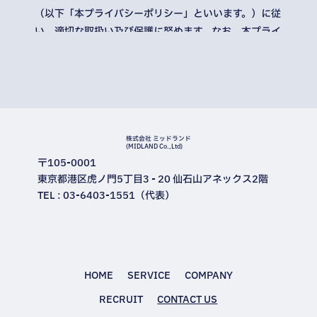
（以下「本プライバシーポリシー」といいます。）に従
い、適切な取扱い及び保護に努めます。なお、本プライ
バシーポリシーにおいて別段の定めがない限り、本プラ
イバシーポリシーにおける用語の定義は、個人情報保護
法の定めに従います。
1. 個人情報の定義
本プライバシーポリシーにおいて、個人情報とは、個人
情報保護法第2条第1項により定義される個人情報を意
株式会社 ミッドランド
(MIDLAND Co.,Ltd)
味するものとします。
〒105-0001
2. 個人情報の利用目的
東京都港区虎ノ門5丁目3 - 20 仙石山アネックス2階
当社は、個人情報を以下の目的で利用いたします。
TEL : 03-6403-1551（代表）
当社のサービス、商品等（以下「当社サービス等」とい
います。）の提供のため
ホーム
/
事務所案内
当社サービス等に関するご案内、お問い合せ等への対応
のため
HOME
SERVICE
COMPANY
当社サービス等のご案内のため
当社サービス等に関する当社の規約、ポリシー等（以下
RECRUIT
CONTACT US
「規約等」といいます。）に違反する行為に対する対応